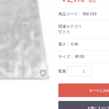
税込
商品コード：
BM-259
関連カテゴリ
焚き火
重さ：
0.40
サイズ：
80.00
数量
カートに入
お気に入りに