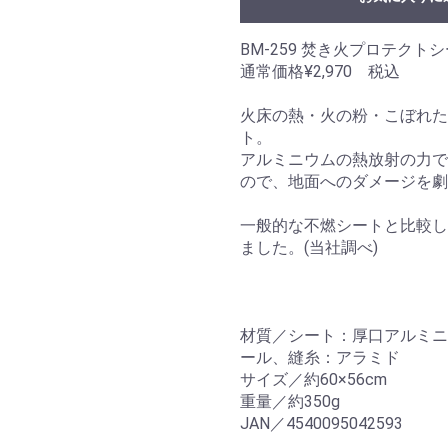
BM-259 焚き火プロテクト
通常価格¥2,970 税込
火床の熱・火の粉・こぼれた
ト。
アルミニウムの熱放射の力で
ので、地面へのダメージを劇
一般的な不燃シートと比較し
ました。(当社調べ)
材質／シート：厚口アルミニ
ール、縫糸：アラミド
サイズ／約60×56cm
重量／約350g
JAN／4540095042593